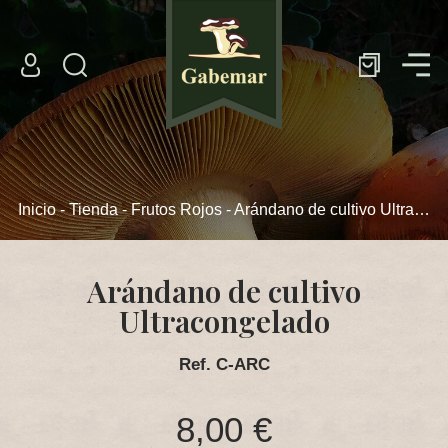
Tienda Online
Setas frescas
Setas congeladas
Inicio
-
Tienda
-
Frutos Rojos
- Arándano de cultivo Ultracongelado
Setas deshidratadas
Setas en conserva
Arándano de cultivo
Frutos Rojos
Ultracongelado
La Empresa
Ref. C-ARC
Instalaciones y Logística
8,00 €