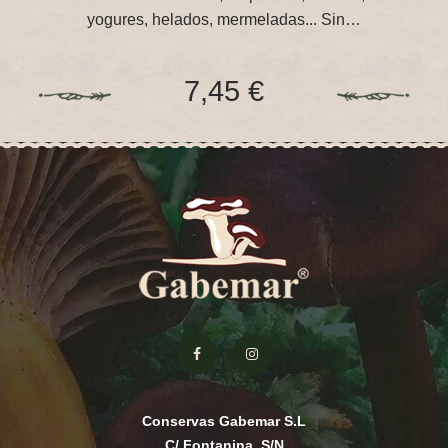
yogures, helados, mermeladas... Sin…
7,45 €
Conservas Gabemar S.L
C/ Fontanina, S/N