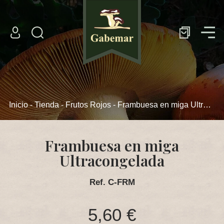
Tienda Online
Setas frescas
Setas congeladas
Inicio
-
Tienda
-
Frutos Rojos
- Frambuesa en miga Ultracongelada
Setas deshidratadas
Setas en conserva
Frambuesa en miga
Frutos Rojos
Ultracongelada
La Empresa
Ref. C-FRM
Instalaciones y Logística
5,60 €