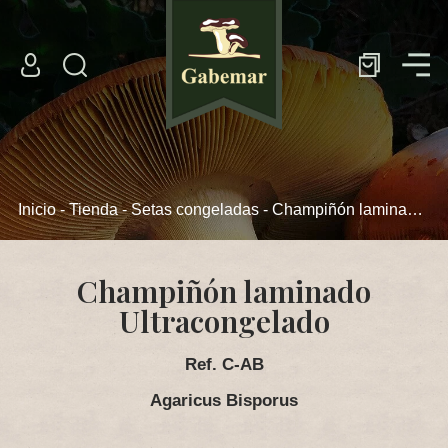
Tienda Online
Setas frescas
Setas congeladas
Inicio
-
Tienda
-
Setas congeladas
- Champiñón laminado Ultracongelado
Setas deshidratadas
Setas en conserva
Champiñón laminado
Frutos Rojos
Ultracongelado
La Empresa
Ref. C-AB
Agaricus Bisporus
Instalaciones y Logística